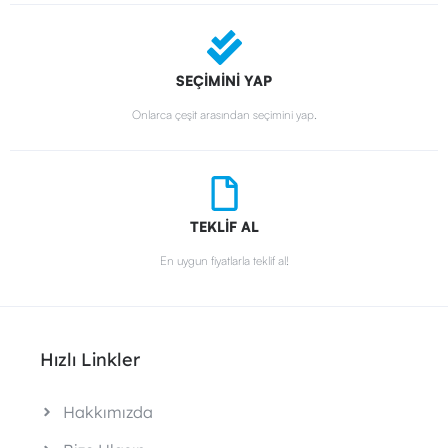
SEÇİMİNİ YAP
Onlarca çeşit arasından seçimini yap.
TEKLİF AL
En uygun fiyatlarla teklif al!
Hızlı Linkler
Hakkımızda