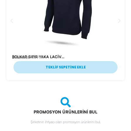
BOLKAR SIFIR YAKA LACİVERT S SWEATSHİRT
Ürün Kodu: 25978
Sweatshirt
TEKLİF SEPETİNE EKLE
PROMOSYON ÜRÜNLERİNİ BUL
Şirketinin ihtiyacı olan promosyon ürünlerini bul.