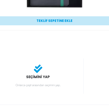
TEKLİF SEPETİNE EKLE
SEÇİMİNİ YAP
Onlarca çeşit arasından seçimini yap.