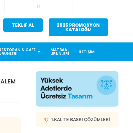
TEKLİF AL
2026 PROMOSYON
KATALOĞU
RESTORAN & CAFE
MATBAA
İLETIŞIM
ÜRÜNLERI
ÜRÜNLERI
KALEM
1.KALITE BASKI ÇÖZÜMLERI