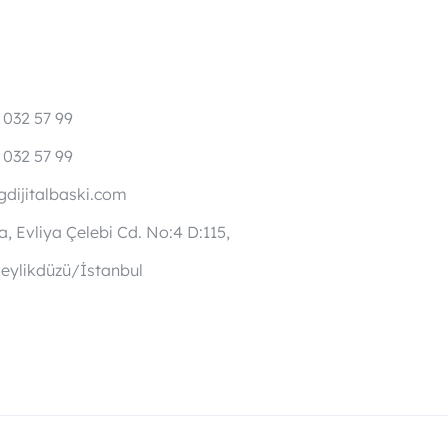
 032 57 99
 032 57 99
dijitalbaski.com
, Evliya Çelebi Cd. No:4 D:115,
eylikdüzü/İstanbul