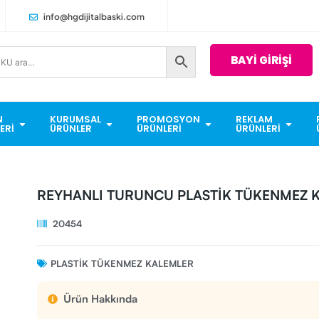
info@hgdijitalbaski.com
BAYİ GİRİŞİ
N
KURUMSAL
PROMOSYON
REKLAM
ERI
ÜRÜNLER
ÜRÜNLERI
ÜRÜNLERI
REYHANLI TURUNCU PLASTİK TÜKENMEZ 
20454
PLASTIK TÜKENMEZ KALEMLER
Ürün Hakkında