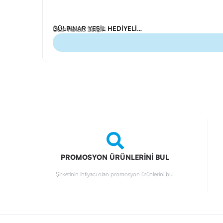
GÜLPINAR YEŞİL HEDİYELİK SET
Ürün Kodu: 23644
Özel Kutulu Setler
PROMOSYON ÜRÜNLERİNİ BUL
Şirketinin ihtiyacı olan promosyon ürünlerini bul.