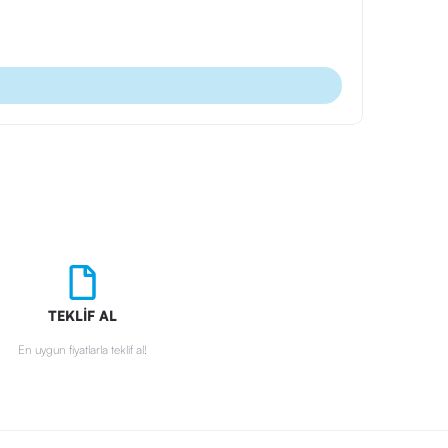
Ürün Kodu
Tarihsiz Def
TEKLİF AL
En uygun fiyatlarla teklif al!