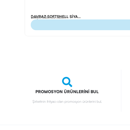
DAVRAZ SOFTSHELL SİYAH S MONT
Ürün Kodu: 26033
Softjel Mont ve Yelek
PROMOSYON ÜRÜNLERİNİ BUL
Şirketinin ihtiyacı olan promosyon ürünlerini bul.