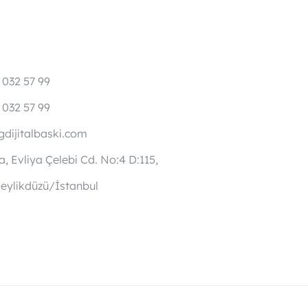
 032 57 99
 032 57 99
dijitalbaski.com
, Evliya Çelebi Cd. No:4 D:115,
eylikdüzü/İstanbul