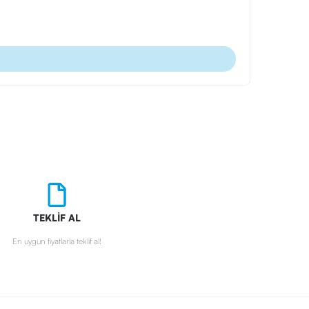
Ürün Kodu
Plastik Tü
TEKLİF AL
En uygun fiyatlarla teklif al!