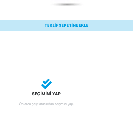
TEKLİF SEPETİNE EKLE
SEÇİMİNİ YAP
Onlarca çeşit arasından seçimini yap.