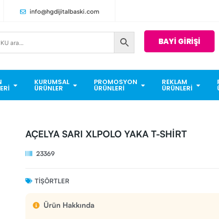
info@hgdijitalbaski.com
BAYİ GİRİŞİ
N
KURUMSAL
PROMOSYON
REKLAM
ERI
ÜRÜNLER
ÜRÜNLERI
ÜRÜNLERI
AÇELYA SARI XLPOLO YAKA T-SHİRT
23369
TIŞÖRTLER
Ürün Hakkında