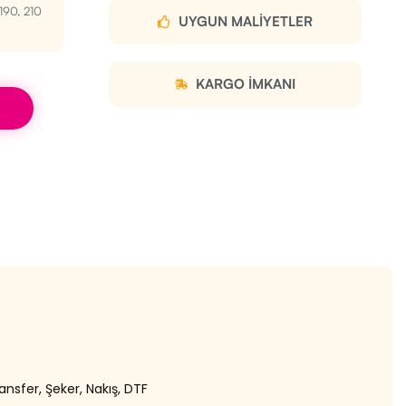
190, 210
UYGUN MALIYETLER
KARGO IMKANI
nsfer, Şeker, Nakış, DTF