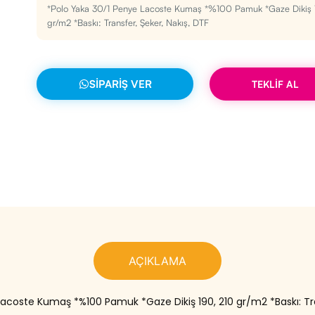
*Polo Yaka 30/1 Penye Lacoste Kumaş *%100 Pamuk *Gaze Dikiş 
gr/m2 *Baskı: Transfer, Şeker, Nakış, DTF
SIPARIŞ VER
TEKLİF AL
AÇIKLAMA
acoste Kumaş *%100 Pamuk *Gaze Dikiş 190, 210 gr/m2 *Baskı: Tra