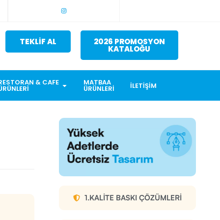
TEKLİF AL
2026 PROMOSYON
KATALOĞU
RESTORAN & CAFE
MATBAA
İLETIŞIM
ÜRÜNLERI
ÜRÜNLERI
1.KALITE BASKI ÇÖZÜMLERI