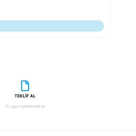
Ürün Kodu
Telefon Tut
TEKLİF AL
En uygun fiyatlarla teklif al!