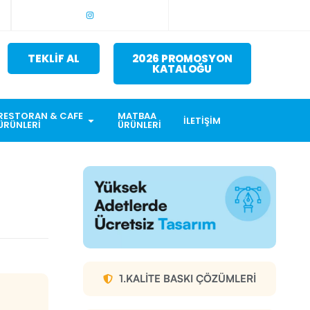
TEKLİF AL
2026 PROMOSYON
KATALOĞU
RESTORAN & CAFE
MATBAA
İLETIŞIM
ÜRÜNLERI
ÜRÜNLERI
1.KALITE BASKI ÇÖZÜMLERI