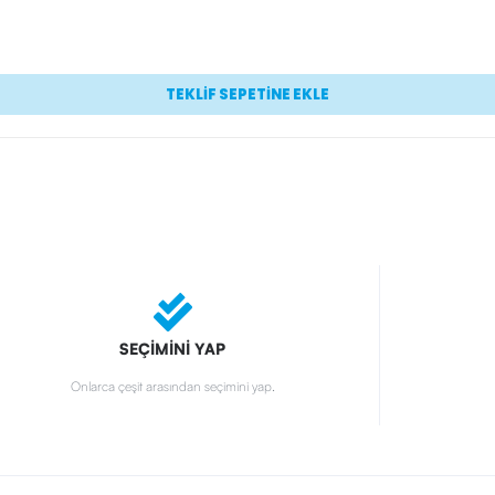
TEKLİF SEPETİNE EKLE
SEÇİMİNİ YAP
Onlarca çeşit arasından seçimini yap.