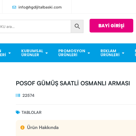
info@hgdijitalbaski.com
BAYİ GİRİŞİ
N
KURUMSAL
PROMOSYON
REKLAM
ERI
ÜRÜNLER
ÜRÜNLERI
ÜRÜNLERI
POSOF GÜMÜŞ SAATLİ OSMANLI ARMASI
22574
TABLOLAR
Ürün Hakkında