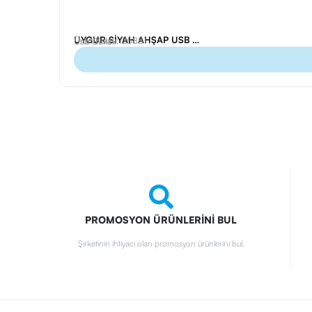
UYGUR SİYAH AHŞAP USB BELLEK (16 GB)
Ürün Kodu: 25881
Usb Bellek
PROMOSYON ÜRÜNLERİNİ BUL
Şirketinin ihtiyacı olan promosyon ürünlerini bul.