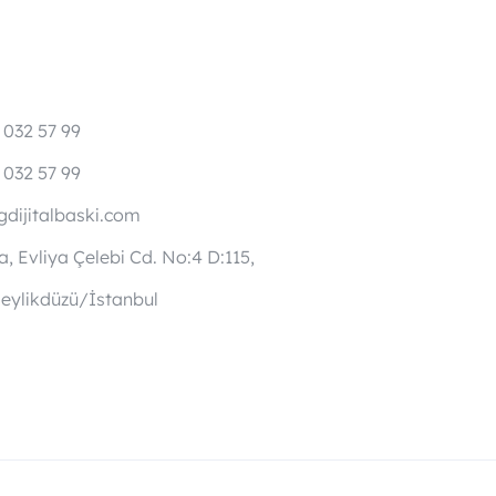
 032 57 99
 032 57 99
dijitalbaski.com
, Evliya Çelebi Cd. No:4 D:115,
eylikdüzü/İstanbul