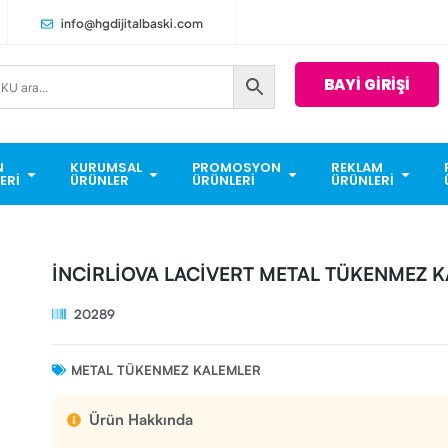
info@hgdijitalbaski.com
BAYİ GİRİŞİ
N
KURUMSAL
PROMOSYON
REKLAM
ERI
ÜRÜNLER
ÜRÜNLERI
ÜRÜNLERI
İNCİRLİOVA LACİVERT METAL TÜKENMEZ 
20289
METAL TÜKENMEZ KALEMLER
Ürün Hakkında