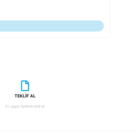
Ürün Kodu
Tarihsiz Def
TEKLİF AL
En uygun fiyatlarla teklif al!