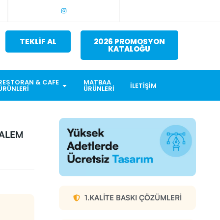
TEKLİF AL
2026 PROMOSYON
KATALOĞU
RESTORAN & CAFE
MATBAA
İLETIŞIM
ÜRÜNLERI
ÜRÜNLERI
KALEM
1.KALITE BASKI ÇÖZÜMLERI