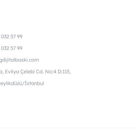
 032 57 99
 032 57 99
dijitalbaski.com
, Evliya Çelebi Cd. No:4 D:115,
eylikdüzü/İstanbul