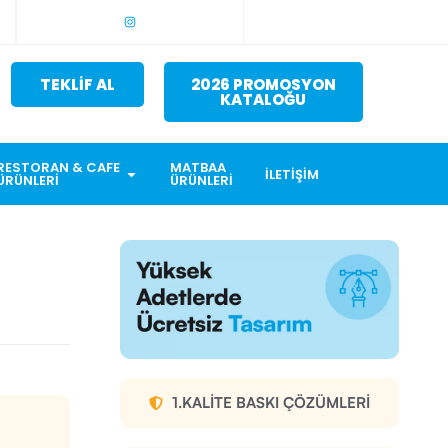
TEKLİF AL
2026 PROMOSYON
KATALOĞU
RESTORAN & CAFE
MATBAA
İLETIŞIM
ÜRÜNLERI
ÜRÜNLERI
1.KALITE BASKI ÇÖZÜMLERI