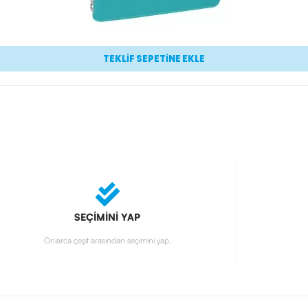
TEKLİF SEPETİNE EKLE
SEÇİMİNİ YAP
Onlarca çeşit arasından seçimini yap.