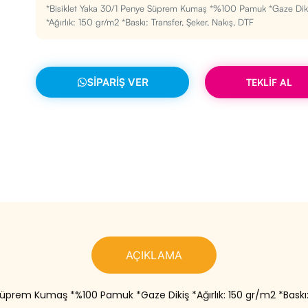
*Bisiklet Yaka 30/1 Penye Süprem Kumaş *%100 Pamuk *Gaze Dik
*Ağırlık: 150 gr/m2 *Baskı: Transfer, Şeker, Nakış, DTF
SIPARIŞ VER
TEKLİF AL
AÇIKLAMA
Süprem Kumaş *%100 Pamuk *Gaze Dikiş *Ağırlık: 150 gr/m2 *Baskı: 