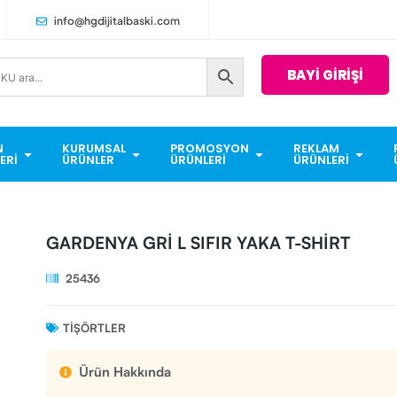
info@hgdijitalbaski.com
BAYİ GİRİŞİ
N
KURUMSAL
PROMOSYON
REKLAM
ERI
ÜRÜNLER
ÜRÜNLERI
ÜRÜNLERI
GARDENYA GRİ L SIFIR YAKA T-SHİRT
25436
TIŞÖRTLER
Ürün Hakkında