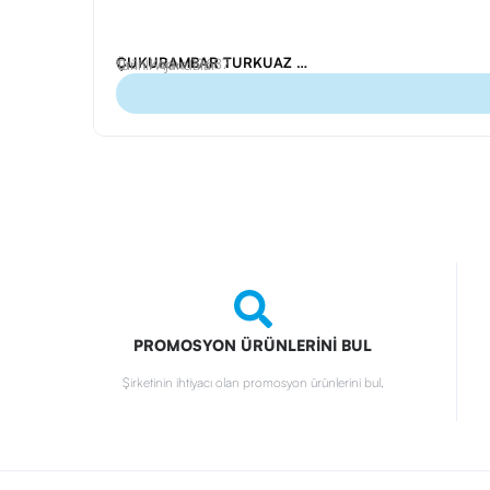
ÇUKURAMBAR TURKUAZ TARİHLİ AJANDA (15X21 CM)
Ürün Kodu: 19687
Tarihli Ajandalar
PROMOSYON ÜRÜNLERİNİ BUL
Şirketinin ihtiyacı olan promosyon ürünlerini bul.