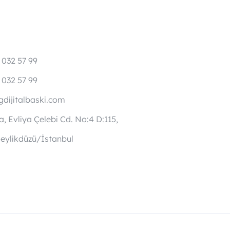
 032 57 99
 032 57 99
dijitalbaski.com
, Evliya Çelebi Cd. No:4 D:115,
eylikdüzü/İstanbul