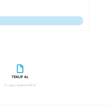
Ürün Kodu
Tekli Kalem
TEKLİF AL
En uygun fiyatlarla teklif al!