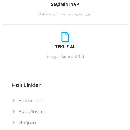
SEÇİMİNİ YAP
Onlarca çeşit arasından seçimini yap.
TEKLİF AL
En uygun fiyatlarla teklif al!
Hızlı Linkler
Hakkımızda
Bize Ulaşın
Mağaza