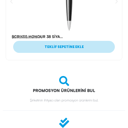
SCRIKSS HONOUR 38 SİYAH ROLLER KALEM
Ürün Kodu: 24905
Scrikss Kalemler
TEKLİF SEPETİNE EKLE
PROMOSYON ÜRÜNLERİNİ BUL
Şirketinin ihtiyacı olan promosyon ürünlerini bul.