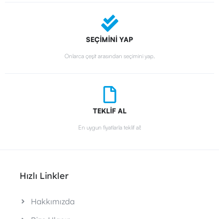
SEÇİMİNİ YAP
Onlarca çeşit arasından seçimini yap.
TEKLİF AL
En uygun fiyatlarla teklif al!
Hızlı Linkler
Hakkımızda