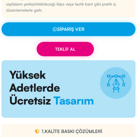
sayfaların yerleştirilebileceği klips veya lastik bant gibi pratik iç
düzenlemelerle gelir.
SIPARIŞ VER
TEKLİF AL
1.KALITE BASKI ÇÖZÜMLERI