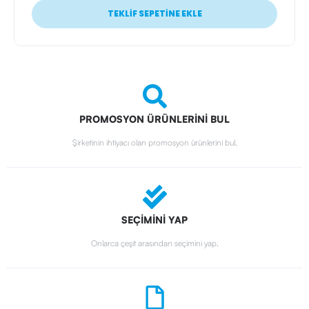
TEKLİF SEPETİNE EKLE
PROMOSYON ÜRÜNLERİNİ BUL
Şirketinin ihtiyacı olan promosyon ürünlerini bul.
SEÇİMİNİ YAP
Onlarca çeşit arasından seçimini yap.