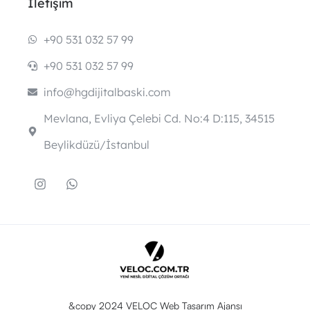
İletişim
+90 531 032 57 99
+90 531 032 57 99
info@hgdijitalbaski.com
Mevlana, Evliya Çelebi Cd. No:4 D:115, 34515
Beylikdüzü/İstanbul
&copy 2024 VELOC Web Tasarım Ajansı