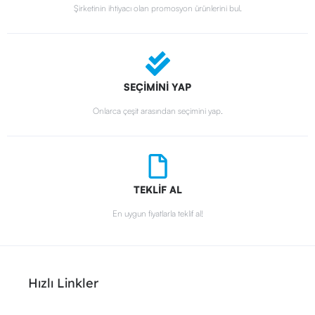
Şirketinin ihtiyacı olan promosyon ürünlerini bul.
SEÇİMİNİ YAP
Onlarca çeşit arasından seçimini yap.
TEKLİF AL
En uygun fiyatlarla teklif al!
Hızlı Linkler