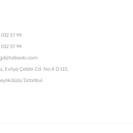
 032 57 99
 032 57 99
dijitalbaski.com
, Evliya Çelebi Cd. No:4 D:115,
eylikdüzü/İstanbul