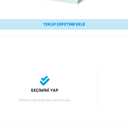
TEKLİF SEPETİNE EKLE
SEÇİMİNİ YAP
Onlarca çeşit arasından seçimini yap.