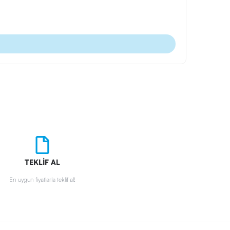
Ürün Kodu
Sweatshirt
TEKLİF AL
En uygun fiyatlarla teklif al!