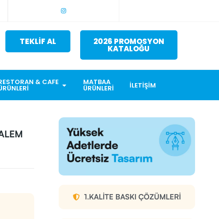
TEKLİF AL
2026 PROMOSYON
KATALOĞU
RESTORAN & CAFE
MATBAA
İLETIŞIM
ÜRÜNLERI
ÜRÜNLERI
KALEM
1.KALITE BASKI ÇÖZÜMLERI