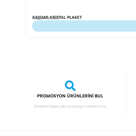
KAŞGAR KRİSTAL PLAKET
Ürün Kodu: 21149
Kristal Plaketler
PROMOSYON ÜRÜNLERİNİ BUL
Şirketinin ihtiyacı olan promosyon ürünlerini bul.