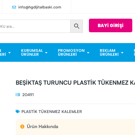
info@hgdijitalbaski.com
BAYİ GİRİŞİ
N
KURUMSAL
PROMOSYON
REKLAM
ERI
ÜRÜNLER
ÜRÜNLERI
ÜRÜNLERI
BEŞİKTAŞ TURUNCU PLASTİK TÜKENMEZ 
20491
PLASTIK TÜKENMEZ KALEMLER
Ürün Hakkında