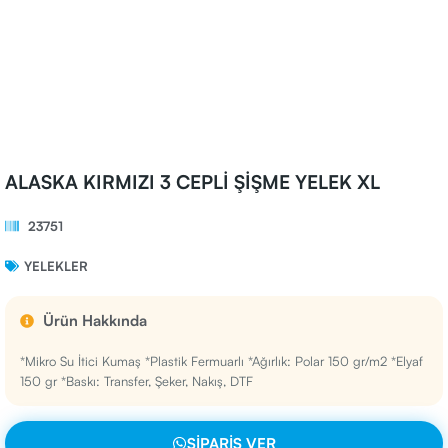
ALASKA KIRMIZI 3 CEPLİ ŞİŞME YELEK XL
23751
YELEKLER
Ürün Hakkında
*Mikro Su İtici Kumaş *Plastik Fermuarlı *Ağırlık: Polar 150 gr/m2 *Elyaf
150 gr *Baskı: Transfer, Şeker, Nakış, DTF
SIPARIŞ VER