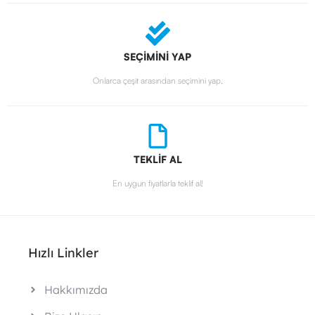
SEÇİMİNİ YAP
Onlarca çeşit arasından seçimini yap.
TEKLİF AL
En uygun fiyatlarla teklif al!
Hızlı Linkler
Hakkımızda