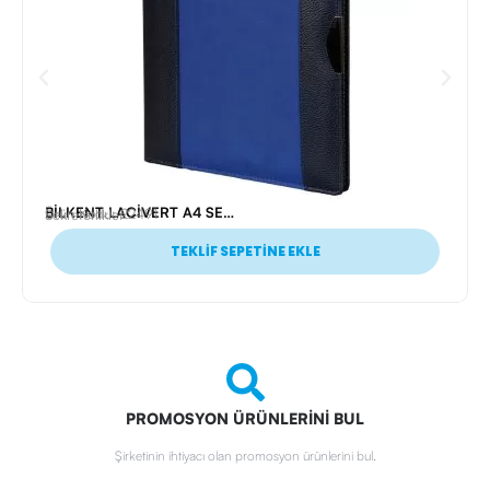
BİLKENT LACİVERT A4 SEKRETERLİK (23X31 CM)
Ürün Kodu: 22491
Sekreterlikler
TEKLİF SEPETİNE EKLE
PROMOSYON ÜRÜNLERİNİ BUL
Şirketinin ihtiyacı olan promosyon ürünlerini bul.