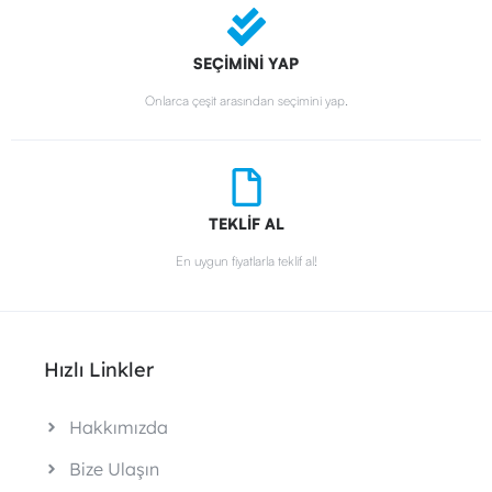
SEÇİMİNİ YAP
Onlarca çeşit arasından seçimini yap.
TEKLİF AL
En uygun fiyatlarla teklif al!
Hızlı Linkler
Hakkımızda
Bize Ulaşın