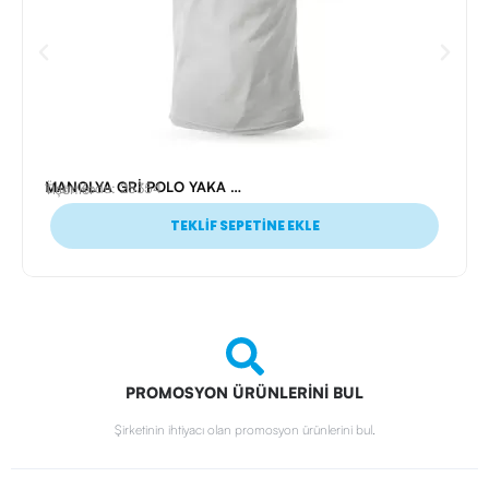
MANOLYA GRİ POLO YAKA TİŞÖRT XXL
Ürün Kodu: 25354
Tişörtler
TEKLİF SEPETİNE EKLE
PROMOSYON ÜRÜNLERİNİ BUL
Şirketinin ihtiyacı olan promosyon ürünlerini bul.