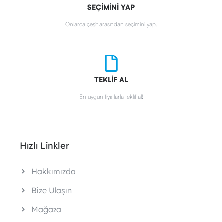
SEÇİMİNİ YAP
Onlarca çeşit arasından seçimini yap.
TEKLİF AL
En uygun fiyatlarla teklif al!
Hızlı Linkler
Hakkımızda
Bize Ulaşın
Mağaza