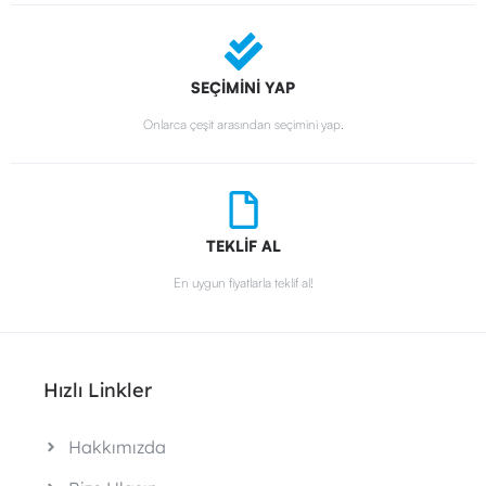
SEÇİMİNİ YAP
Onlarca çeşit arasından seçimini yap.
TEKLİF AL
En uygun fiyatlarla teklif al!
Hızlı Linkler
Hakkımızda