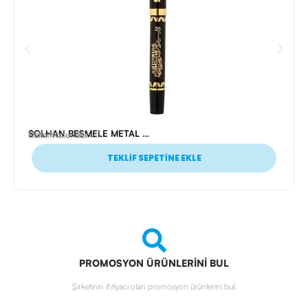
SOLHAN BESMELE METAL ROLLER KALEM
Ürün Kodu: 22623
Roller Kalemler
TEKLİF SEPETİNE EKLE
PROMOSYON ÜRÜNLERİNİ BUL
Şirketinin ihtiyacı olan promosyon ürünlerini bul.