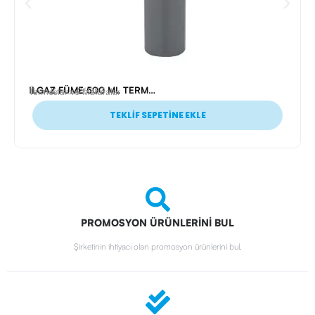
ILGAZ FÜME 500 ML TERMOS
Ürün Kodu: 26083
Termoslar ve Mataralar
TEKLİF SEPETİNE EKLE
PROMOSYON ÜRÜNLERİNİ BUL
Şirketinin ihtiyacı olan promosyon ürünlerini bul.