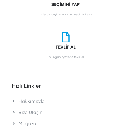
SEÇİMİNİ YAP
Onlarca çeşit arasından seçimini yap.
TEKLİF AL
En uygun fiyatlarla teklif al!
Hızlı Linkler
Hakkımızda
Bize Ulaşın
Mağaza