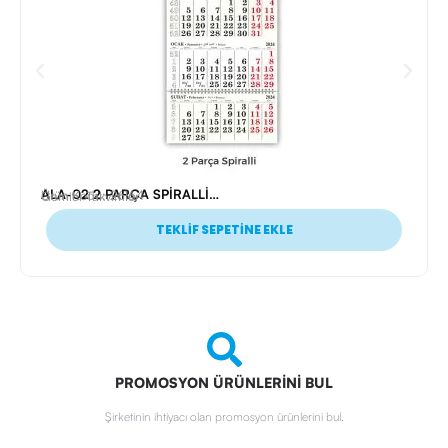
ALA-02 2 PARÇA SPİRALLİ GEMİCİ TAKVİMİ
Ürün Kodu: 26164
Gemici Takvimler
TEKLİF SEPETİNE EKLE
PROMOSYON ÜRÜNLERİNİ BUL
Şirketinin ihtiyacı olan promosyon ürünlerini bul.