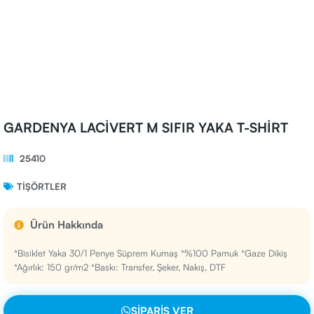
GARDENYA LACİVERT M SIFIR YAKA T-SHİRT
25410
TIŞÖRTLER
Ürün Hakkında
*Bisiklet Yaka 30/1 Penye Süprem Kumaş *%100 Pamuk *Gaze Dikiş
*Ağırlık: 150 gr/m2 *Baskı: Transfer, Şeker, Nakış, DTF
SIPARIŞ VER