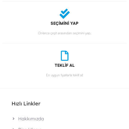
SEÇİMİNİ YAP
Onlarca çeşit arasından seçimini yap.
TEKLİF AL
En uygun fiyatlarla teklif al!
Hızlı Linkler
Hakkımızda