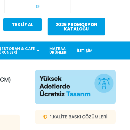
TEKLİF AL
2026 PROMOSYON
KATALOĞU
RESTORAN & CAFE
MATBAA
İLETIŞIM
ÜRÜNLERI
ÜRÜNLERI
 CM)
1.KALITE BASKI ÇÖZÜMLERI