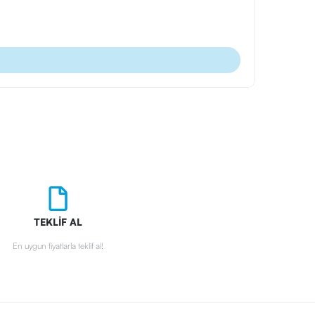
Ürün Kodu
Ahşap Plak
TEKLİF AL
En uygun fiyatlarla teklif al!