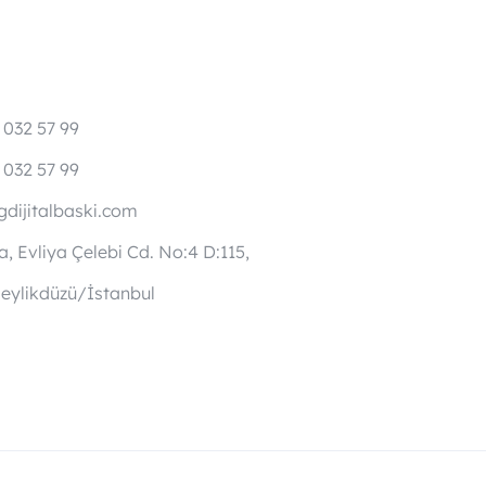
 032 57 99
 032 57 99
dijitalbaski.com
, Evliya Çelebi Cd. No:4 D:115,
eylikdüzü/İstanbul