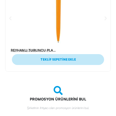
REYHANLI TURUNCU PLASTİK TÜKENMEZ KALEM
Ürün Kodu: 20454
Plastik Tükenmez Kalemler
TEKLİF SEPETİNE EKLE
PROMOSYON ÜRÜNLERİNİ BUL
Şirketinin ihtiyacı olan promosyon ürünlerini bul.