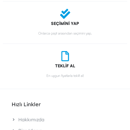
SEÇİMİNİ YAP
Onlarca çeşit arasından seçimini yap.
TEKLİF AL
En uygun fiyatlarla teklif al!
Hızlı Linkler
Hakkımızda