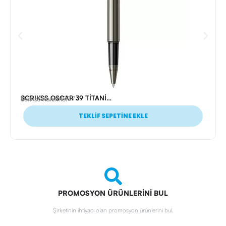
SCRIKSS OSCAR 39 TİTANİUM ROLLER KALEM
Ürün Kodu: 24907
Scrikss Kalemler
TEKLİF SEPETİNE EKLE
PROMOSYON ÜRÜNLERİNİ BUL
Şirketinin ihtiyacı olan promosyon ürünlerini bul.