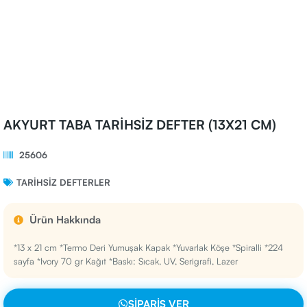
AKYURT TABA TARİHSİZ DEFTER (13X21 CM)
25606
TARIHSIZ DEFTERLER
Ürün Hakkında
*13 x 21 cm *Termo Deri Yumuşak Kapak *Yuvarlak Köşe *Spiralli *224
sayfa *Ivory 70 gr Kağıt *Baskı: Sıcak, UV, Serigrafi, Lazer
SIPARIŞ VER