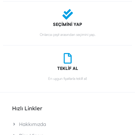
SEÇİMİNİ YAP
Onlarca çeşit arasından seçimini yap.
TEKLİF AL
En uygun fiyatlarla teklif al!
Hızlı Linkler
Hakkımızda