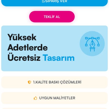
SIPARIŞ VER
TEKLİF AL
1.KALITE BASKI ÇÖZÜMLERI
UYGUN MALIYETLER