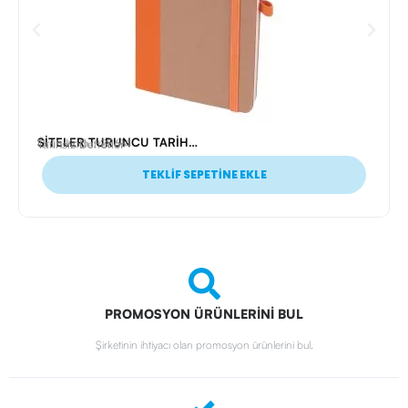
SİTELER TURUNCU TARİHSİZ DEFTER (13X21 CM)
Ürün Kodu: 25614
Tarihsiz Defterler
TEKLİF SEPETİNE EKLE
PROMOSYON ÜRÜNLERİNİ BUL
Şirketinin ihtiyacı olan promosyon ürünlerini bul.