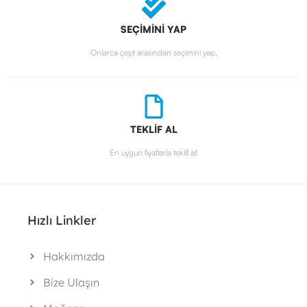
SEÇİMİNİ YAP
Onlarca çeşit arasından seçimini yap.
TEKLİF AL
En uygun fiyatlarla teklif al!
Hızlı Linkler
Hakkımızda
Bize Ulaşın