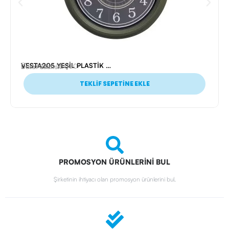
VESTA205 YEŞİL PLASTİK ÇERÇEVE DUVAR SAATİ (355 MM)
Ürün Kodu: 25000
Duvar Saatleri
TEKLİF SEPETİNE EKLE
PROMOSYON ÜRÜNLERİNİ BUL
Şirketinin ihtiyacı olan promosyon ürünlerini bul.