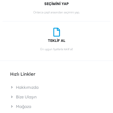
SEÇİMİNİ YAP
Onlarca çeşit arasından seçimini yap.
TEKLİF AL
En uygun fiyatlarla teklif al!
Hızlı Linkler
Hakkımızda
Bize Ulaşın
Mağaza