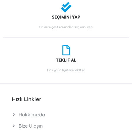
SEÇİMİNİ YAP
Onlarca çeşit arasından seçimini yap.
TEKLİF AL
En uygun fiyatlarla teklif al!
Hızlı Linkler
Hakkımızda
Bize Ulaşın