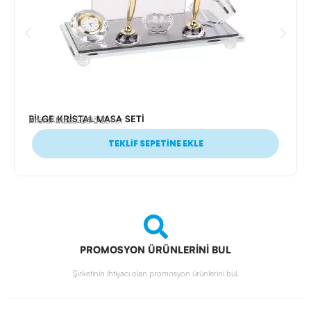
BİLGE KRİSTAL MASA SETİ
Ürün Kodu: 20930
Kristal Masa Üstü Setler
TEKLİF SEPETİNE EKLE
PROMOSYON ÜRÜNLERİNİ BUL
Şirketinin ihtiyacı olan promosyon ürünlerini bul.