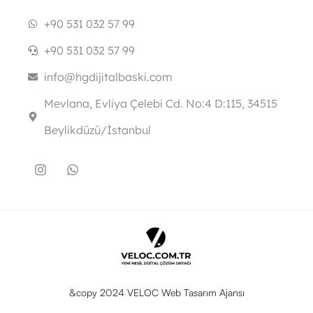
+90 531 032 57 99
+90 531 032 57 99
info@hgdijitalbaski.com
Mevlana, Evliya Çelebi Cd. No:4 D:115, 34515
Beylikdüzü/İstanbul
&copy 2024 VELOC Web Tasarım Ajansı