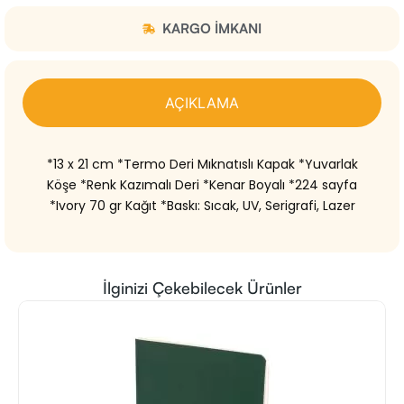
KARGO IMKANI
AÇIKLAMA
*13 x 21 cm *Termo Deri Mıknatıslı Kapak *Yuvarlak
Köşe *Renk Kazımalı Deri *Kenar Boyalı *224 sayfa
*Ivory 70 gr Kağıt *Baskı: Sıcak, UV, Serigrafi, Lazer
İlginizi Çekebilecek Ürünler