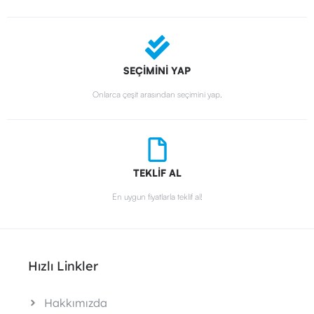
SEÇİMİNİ YAP
Onlarca çeşit arasından seçimini yap.
TEKLİF AL
En uygun fiyatlarla teklif al!
Hızlı Linkler
Hakkımızda