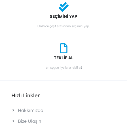
SEÇİMİNİ YAP
Onlarca çeşit arasından seçimini yap.
TEKLİF AL
En uygun fiyatlarla teklif al!
Hızlı Linkler
Hakkımızda
Bize Ulaşın