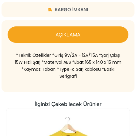
KARGO IMKANI
AÇIKLAMA
*Teknik Özellikler *Giriş 9V/2A - 12V/1.5A *Şarj Çıkışı
15W Hızlı Şarj *Materyal ABS *Ebat 165 x 140 x 15 mm
*Kaymaz Taban *Type-c Sarj kablosu *Baskı
Serigrafi
İlginizi Çekebilecek Ürünler