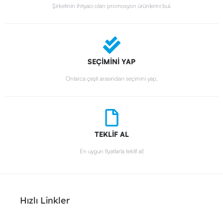
Şirketinin ihtiyacı olan promosyon ürünlerini bul.
SEÇİMİNİ YAP
Onlarca çeşit arasından seçimini yap.
TEKLİF AL
En uygun fiyatlarla teklif al!
Hızlı Linkler