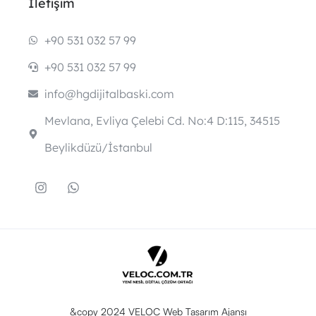
İletişim
+90 531 032 57 99
+90 531 032 57 99
info@hgdijitalbaski.com
Mevlana, Evliya Çelebi Cd. No:4 D:115, 34515
Beylikdüzü/İstanbul
&copy 2024 VELOC Web Tasarım Ajansı