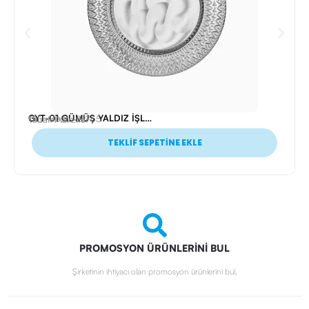
GYT-01 GÜMÜŞ YALDIZ İŞLEMELİ PLAKET TABAK
Ürün Kodu: 22765
Tabak Plaketler
TEKLİF SEPETİNE EKLE
PROMOSYON ÜRÜNLERİNİ BUL
Şirketinin ihtiyacı olan promosyon ürünlerini bul.