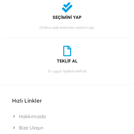
SEÇİMİNİ YAP
Onlarca çeşit arasından seçimini yap.
TEKLİF AL
En uygun fiyatlarla teklif al!
Hızlı Linkler
Hakkımızda
Bize Ulaşın