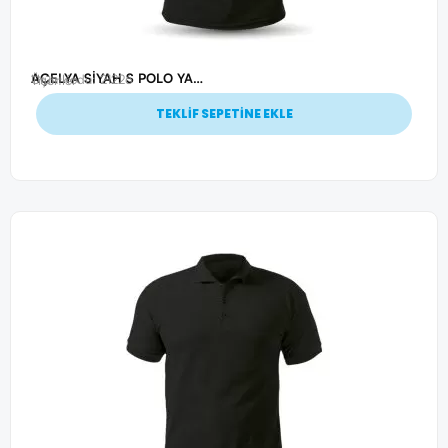
AÇELYA SİYAH S POLO YAKA T-SHİRT
Ürün Kodu: 21226
Tişörtler
TEKLİF SEPETİNE EKLE