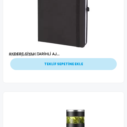
AKDERE SİYAH TARİHLİ AJANDA (15X21 CM)
Ürün Kodu: 22486
Tarihli Ajandalar
TEKLİF SEPETİNE EKLE