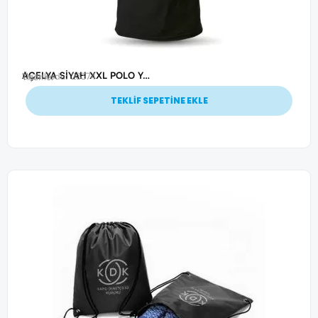
AÇELYA SİYAH XXL POLO YAKA T-SHİRT
Ürün Kodu: 23374
Tişörtler
TEKLİF SEPETİNE EKLE