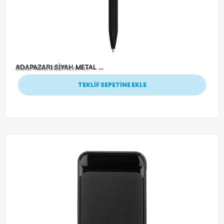
ADAPAZARI SİYAH METAL TÜKENMEZ KALEM
Ürün Kodu: 20274
Metal Tükenmez Kalemler
TEKLİF SEPETİNE EKLE