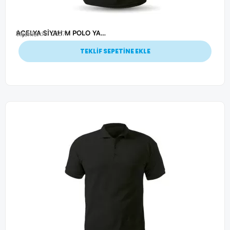
AÇELYA SİYAH M POLO YAKA T-SHİRT
Ürün Kodu: 23371
Tişörtler
TEKLİF SEPETİNE EKLE