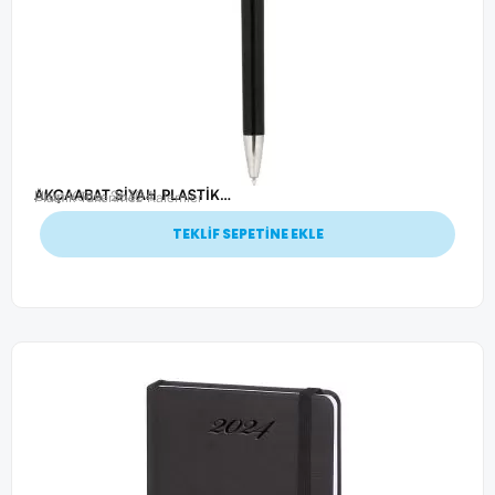
AKÇAABAT SİYAH PLASTİK TÜKENMEZ KALEM
Ürün Kodu: 26304
Plastik Tükenmez Kalemler
TEKLİF SEPETİNE EKLE