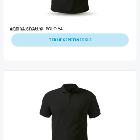
AÇELYA SİYAH XL POLO YAKA T-SHİRT
Ürün Kodu: 23373
Tişörtler
TEKLİF SEPETİNE EKLE