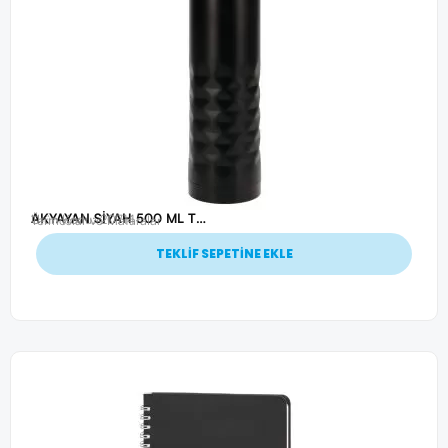
AKYAYAN SİYAH 500 ML TERMOS
Ürün Kodu: 20714
Termoslar ve Mataralar
TEKLİF SEPETİNE EKLE