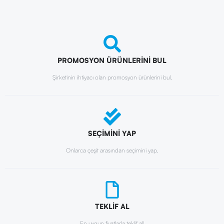
PROMOSYON ÜRÜNLERİNİ BUL
Şirketinin ihtiyacı olan promosyon ürünlerini bul.
SEÇİMİNİ YAP
Onlarca çeşit arasından seçimini yap.
TEKLİF AL
En uygun fiyatlarla teklif al!