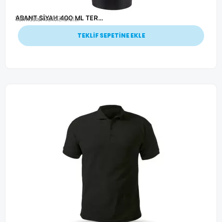
ABANT SİYAH 400 ML TERMOS
Ürün Kodu: 20741
Termoslar ve Mataralar
TEKLİF SEPETİNE EKLE