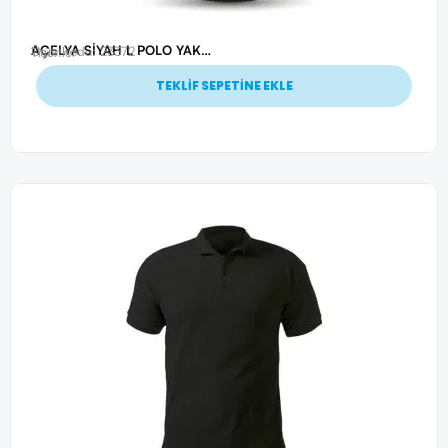
AÇELYA SİYAH L POLO YAKA T-SHİRT
Ürün Kodu: 23372
Tişörtler
TEKLİF SEPETİNE EKLE