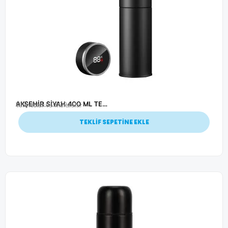
AKŞEHİR SİYAH 400 ML TERMOS
Ürün Kodu: 26096
Termoslar ve Mataralar
TEKLİF SEPETİNE EKLE