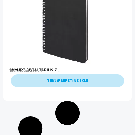
AKYURT SİYAH TARİHSİZ DEFTER (13X21 CM)
Ürün Kodu: 25604
Tarihsiz Defterler
TEKLİF SEPETİNE EKLE