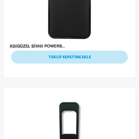
ADIGÜZEL SİYAH POWERBANK 10.000 MAH
Ürün Kodu: 25292
Powerbank
TEKLİF SEPETİNE EKLE