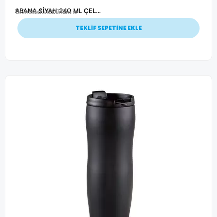
ABANA SİYAH 240 ML ÇELİK BARDAK
Ürün Kodu: 20742
Termoslar ve Mataralar
TEKLİF SEPETİNE EKLE