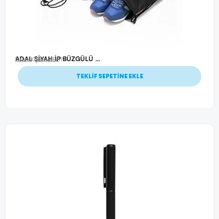
ADAL SİYAH İP BÜZGÜLÜ ÇANTA
Ürün Kodu: 25819
Tekstil Çantalar
TEKLİF SEPETİNE EKLE