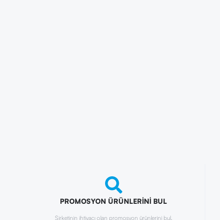
PROMOSYON ÜRÜNLERİNİ BUL
Şirketinin ihtiyacı olan promosyon ürünlerini bul.