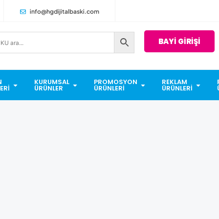
info@hgdijitalbaski.com
BAYİ GİRİŞİ
N
KURUMSAL
PROMOSYON
REKLAM
ERI
ÜRÜNLER
ÜRÜNLERI
ÜRÜNLERI