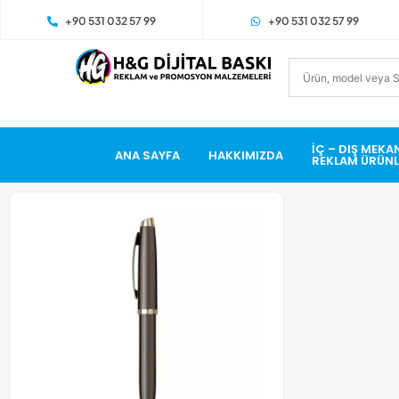
+90 531 032 57 99
+90 531 032 57 99
İÇ – DIŞ MEKA
ANA SAYFA
HAKKIMIZDA
REKLAM ÜRÜNL