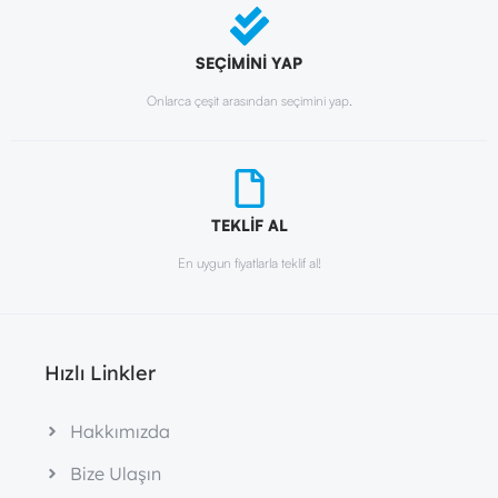
SEÇİMİNİ YAP
Onlarca çeşit arasından seçimini yap.
TEKLİF AL
En uygun fiyatlarla teklif al!
Hızlı Linkler
Hakkımızda
Bize Ulaşın