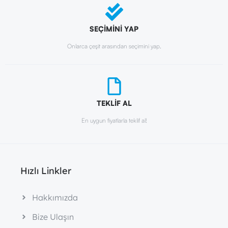
SEÇİMİNİ YAP
Onlarca çeşit arasından seçimini yap.
TEKLİF AL
En uygun fiyatlarla teklif al!
Hızlı Linkler
Hakkımızda
Bize Ulaşın