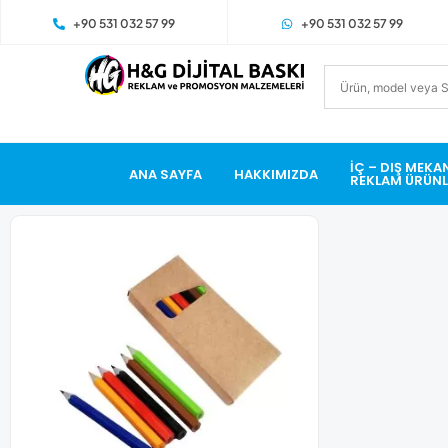
+90 531 032 57 99
+90 531 032 57 99
İÇ – DIŞ MEKA
ANA SAYFA
HAKKIMIZDA
REKLAM ÜRÜNL