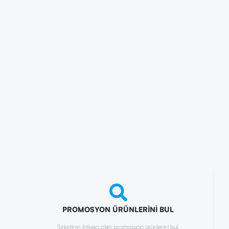
PROMOSYON ÜRÜNLERİNİ BUL
Şirketinin ihtiyacı olan promosyon ürünlerini bul.