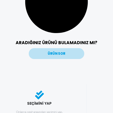
ARADIĞINIZ ÜRÜNÜ BULAMADINIZ MI?
ÜRÜN SOR
SEÇİMİNİ YAP
Onlarca çeşit arasından seçimini yap.