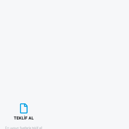
TEKLİF AL
En uygun fiyatlarla teklif al!