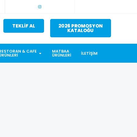
TEKLİF AL
2026 PROMOSYON
KATALOĞU
RESTORAN & CAFE
MATBAA
İLETIŞIM
ÜRÜNLERI
ÜRÜNLERI