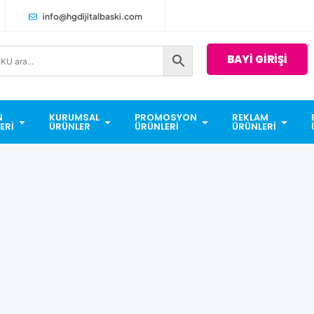
info@hgdijitalbaski.com
BAYİ GİRİŞİ
N
KURUMSAL
PROMOSYON
REKLAM
ERI
ÜRÜNLER
ÜRÜNLERI
ÜRÜNLERI