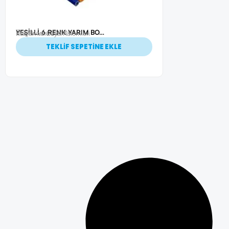
YEŞİLLİ 6 RENK YARIM BOY BOYAMA SETİ
Ürün Kodu: 20649
Kurşun ve Boya Kalemleri
TEKLİF SEPETİNE EKLE