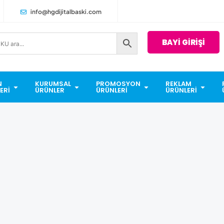
info@hgdijitalbaski.com
BAYİ GİRİŞİ
N
KURUMSAL
PROMOSYON
REKLAM
ERI
ÜRÜNLER
ÜRÜNLERI
ÜRÜNLERI