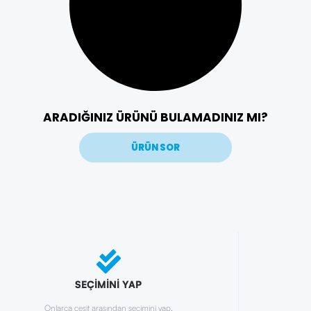
ARADIĞINIZ ÜRÜNÜ BULAMADINIZ MI?
ÜRÜN SOR
SEÇİMİNİ YAP
Onlarca çeşit arasından seçimini yap.