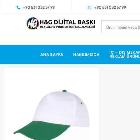
+90 531 032 57 99
+90 531 032 57 99
İÇ – DIŞ MEKA
ANA SAYFA
HAKKIMIZDA
REKLAM ÜRÜNL