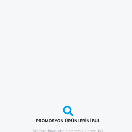
PROMOSYON ÜRÜNLERİNİ BUL
Şirketinin ihtiyacı olan promosyon ürünlerini bul.