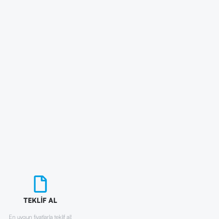
TEKLİF AL
En uygun fiyatlarla teklif al!