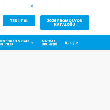
TEKLİF AL
2026 PROMOSYON
KATALOĞU
RESTORAN & CAFE
MATBAA
İLETIŞIM
ÜRÜNLERI
ÜRÜNLERI