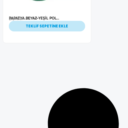
PAPATYA BEYAZ-YEŞİL POLYESTER ŞAPKA
Ürün Kodu: 21169
Şapkalar
TEKLİF SEPETİNE EKLE