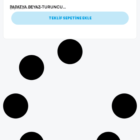
PAPATYA BEYAZ-TURUNCU POLYESTER ŞAPKA
Ürün Kodu: 21168
Şapkalar
TEKLİF SEPETİNE EKLE