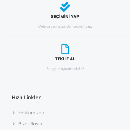
SEÇİMİNİ YAP
Onlarca çeşit arasından seçimini yap.
TEKLİF AL
En uygun fiyatlarla teklif al!
Hızlı Linkler
Hakkımızda
Bize Ulaşın