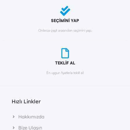
SEÇİMİNİ YAP
Onlarca çeşit arasından seçimini yap.
TEKLİF AL
En uygun fiyatlarla teklif al!
Hızlı Linkler
Hakkımızda
Bize Ulaşın