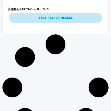
POMELO BEYAZ – KIRMIZI SANDWICH SİPER COTTON ŞAPKA
Ürün Kodu: 21178
Şapkalar
TEKLİF SEPETİNE EKLE