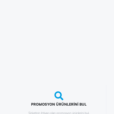
PROMOSYON ÜRÜNLERİNİ BUL
Şirketinin ihtiyacı olan promosyon ürünlerini bul.