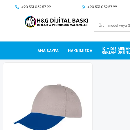
+90 531 032 57 99
+90 531 032 57 99
İÇ – DIŞ MEKA
ANA SAYFA
HAKKIMIZDA
REKLAM ÜRÜNL