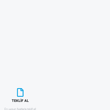
TEKLİF AL
En uygun fiyatlarla teklif al!