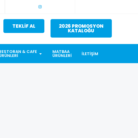
TEKLİF AL
2026 PROMOSYON
KATALOĞU
RESTORAN & CAFE
MATBAA
İLETIŞIM
ÜRÜNLERI
ÜRÜNLERI