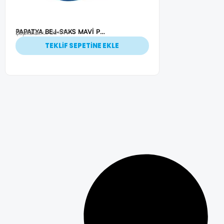
PAPATYA BEJ-SAKS MAVİ POLYESTER ŞAPKA
Ürün Kodu: 26449
Şapkalar
TEKLİF SEPETİNE EKLE