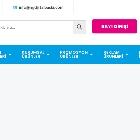
info@hgdijitalbaski.com
BAYİ GİRİŞİ
N
KURUMSAL
PROMOSYON
REKLAM
ERI
ÜRÜNLER
ÜRÜNLERI
ÜRÜNLERI